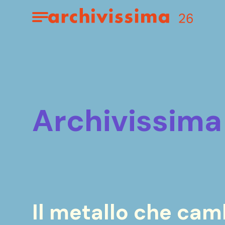
Home page
Apri il menu
archivissima
Il metallo che camb