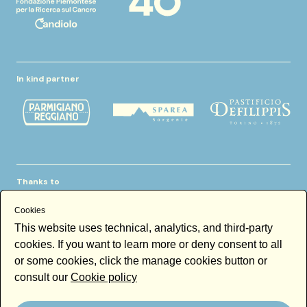
In kind partner
Thanks to
Cookies
This website uses technical, analytics, and third-party
cookies. If you want to learn more or deny consent to all
or some cookies, click the manage cookies button or
consult our
Cookie policy
Newsletter