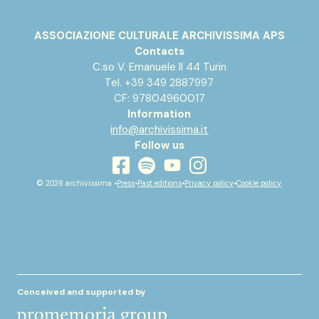
ASSOCIAZIONE CULTURALE ARCHIVISSIMA APS
Contacts
C.so V. Emanuele II 44 Turin
Tel. +39 349 2887997
CF: 97804960017
Information
info@archivissima.it
Follow us
youtube
facebook
instagram
spotify
© 2026 archivissima •
Press
•
Past editions
•
Privacy policy
•
Cookie policy
Conceived and supported by