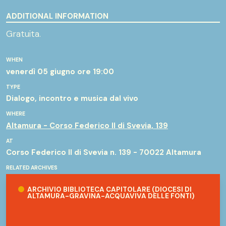
ADDITIONAL INFORMATION
Gratuita.
WHEN
venerdì 05 giugno
ore 19:00
TYPE
Dialogo, incontro e musica dal vivo
WHERE
Altamura - Corso Federico II di Svevia, 139
AT
Corso Federico II di Svevia n. 139 - 70022 Altamura
RELATED ARCHIVES
Archivio Biblioteca Capitolare (Diocesi di Altamura-Gravina-Acq
ARCHIVIO BIBLIOTECA CAPITOLARE (DIOCESI DI
ALTAMURA-GRAVINA-ACQUAVIVA DELLE FONTI)