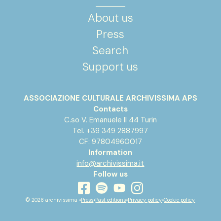
About us
Press
Search
Support us
ASSOCIAZIONE CULTURALE ARCHIVISSIMA APS
Contacts
C.so V. Emanuele II 44 Turin
Tel. +39 349 2887997
CF: 97804960017
Information
info@archivissima.it
Follow us
youtube
facebook
instagram
spotify
© 2026 archivissima •
Press
•
Past editions
•
Privacy policy
•
Cookie policy