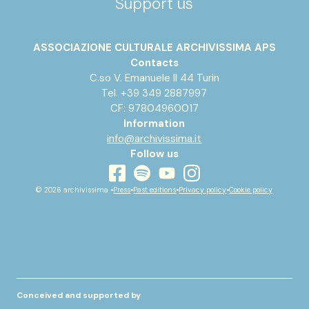
Support us
ASSOCIAZIONE CULTURALE ARCHIVISSIMA APS
Contacts
C.so V. Emanuele II 44 Turin
Tel. +39 349 2887997
CF: 97804960017
Information
info@archivissima.it
Follow us
youtube
facebook
instagram
spotify
© 2026 archivissima •
Press
•
Past editions
•
Privacy policy
•
Cookie policy
Conceived and supported by