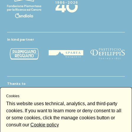
In kind partner
Thanks to
Cookies
This website uses technical, analytics, and third-party
cookies. If you want to learn more or deny consent to all
or some cookies, click the manage cookies button or
consult our
Cookie policy
Newsletter