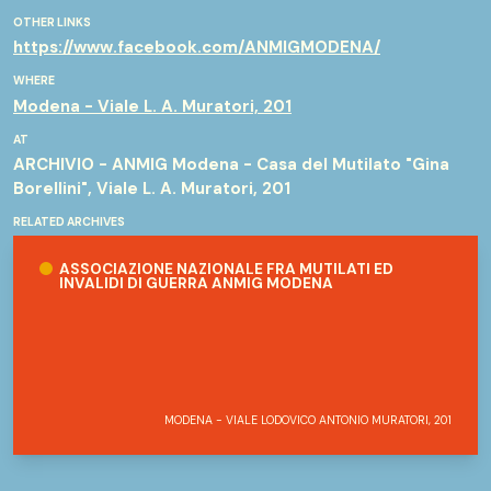
OTHER LINKS
https://www.facebook.com/ANMIGMODENA/
WHERE
Modena - Viale L. A. Muratori, 201
AT
ARCHIVIO - ANMIG Modena - Casa del Mutilato "Gina
Borellini", Viale L. A. Muratori, 201
RELATED ARCHIVES
Associazione nazionale fra mutilati ed invalidi di guerra ANMIG
ASSOCIAZIONE NAZIONALE FRA MUTILATI ED
INVALIDI DI GUERRA ANMIG MODENA
MODENA - VIALE LODOVICO ANTONIO MURATORI, 201