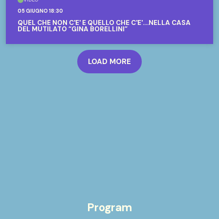
05 GIUGNO 18:30
QUEL CHE NON C'E' E QUELLO CHE C'E'....NELLA CASA
DEL MUTILATO “GINA BORELLINI”
LOAD MORE
Program