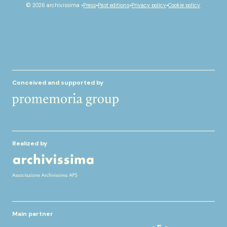
youtube
facebook
instagram
spotify
© 2026 archivissima •
Press
•
Past editions
•
Privacy policy
•
Cookie policy
Conceived and supported by
Realized by
Main partner