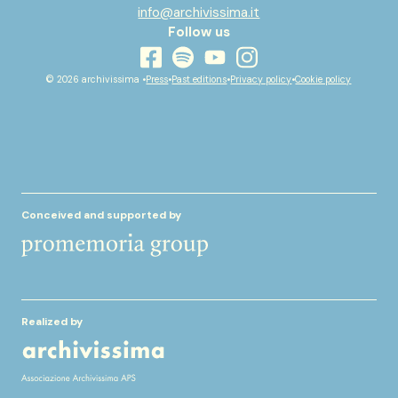
info@archivissima.it
Follow us
youtube
facebook
instagram
spotify
© 2026 archivissima •
Press
•
Past editions
•
Privacy policy
•
Cookie policy
Conceived and supported by
Realized by