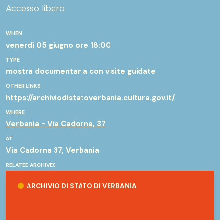
Accesso libero
WHEN
venerdì 05 giugno
ore 18:00
TYPE
mostra documentaria con visite guidate
OTHER LINKS
https://archiviodistatoverbania.cultura.gov.it/
WHERE
Verbania - Via Cadorna, 37
AT
Via Cadorna 37, Verbania
RELATED ARCHIVES
Archivio di Stato di Verbania
ARCHIVIO DI STATO DI VERBANIA