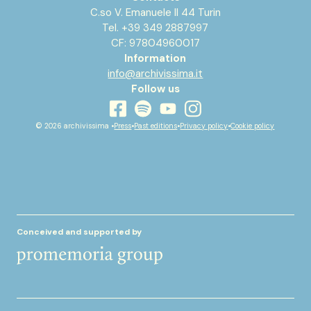
C.so V. Emanuele II 44 Turin
Tel. +39 349 2887997
CF: 97804960017
Information
info@archivissima.it
Follow us
youtube
facebook
instagram
spotify
© 2026 archivissima •
Press
•
Past editions
•
Privacy policy
•
Cookie policy
Conceived and supported by