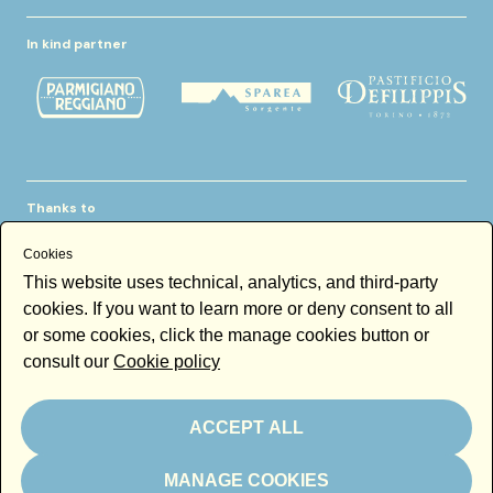
In kind partner
Thanks to
Cookies
This website uses technical, analytics, and third-party
cookies. If you want to learn more or deny consent to all
or some cookies, click the manage cookies button or
consult our
Cookie policy
Newsletter
Email
ACCEPT ALL
By subscribing to the newsletter you accept our
Newsletter policy
MANAGE COOKIES
Subscribe