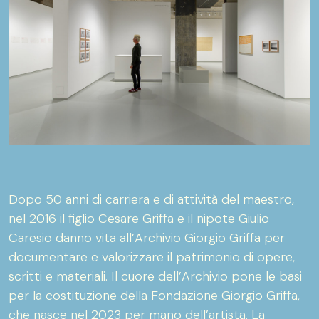
Dopo 50 anni di carriera e di attività del maestro,
nel 2016 il figlio Cesare Griffa e il nipote Giulio
Caresio danno vita all’Archivio Giorgio Griffa per
documentare e valorizzare il patrimonio di opere,
scritti e materiali. Il cuore dell’Archivio pone le basi
per la costituzione della Fondazione Giorgio Griffa,
che nasce nel 2023 per mano dell’artista. La