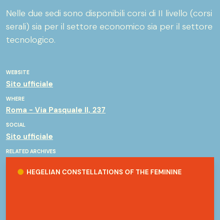
Nelle due sedi sono disponibili corsi di II livello (corsi
serali) sia per il settore economico sia per il settore
tecnologico.
WEBSITE
Sito ufficiale
WHERE
Roma - Via Pasquale II, 237
SOCIAL
Sito ufficiale
RELATED ARCHIVES
Hegelian Constellations of the feminine
HEGELIAN CONSTELLATIONS OF THE FEMININE