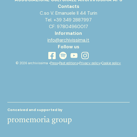
Contacts
C.so V. Emanuele II 44 Turin
Tel. +39 349 2887997
CF: 97804960017
Information
info@archivissima.it
Follow us
youtube
facebook
instagram
spotify
© 2026 archivissima •
Press
•
Past editions
•
Privacy policy
•
Cookie policy
Conceived and supported by