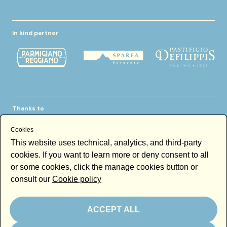
In kind partner
Thanks to
Cookies
This website uses technical, analytics, and third-party
cookies. If you want to learn more or deny consent to all
or some cookies, click the manage cookies button or
consult our
Cookie policy
Newsletter
Email
ACCEPT ALL
By subscribing to the newsletter you accept our
Newsletter policy