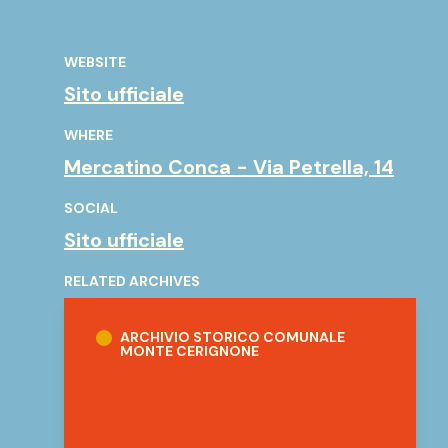
WEBSITE
Sito ufficiale
WHERE
Mercatino Conca - Via Petrella, 14
SOCIAL
Sito ufficiale
RELATED ARCHIVES
Archivio Storico comunale Monte Cerigno
ARCHIVIO STORICO COMUNALE
MONTE CERIGNONE