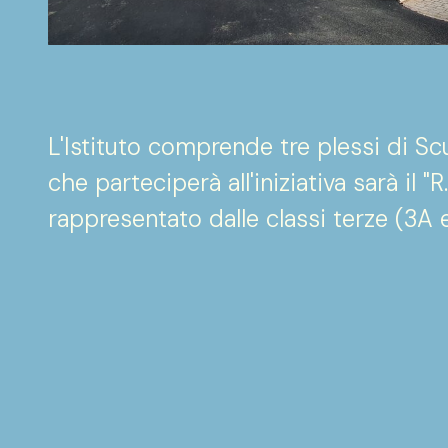
L'Istituto comprende tre plessi di Scu
che parteciperà all'iniziativa sarà il 
rappresentato dalle classi terze (3A 