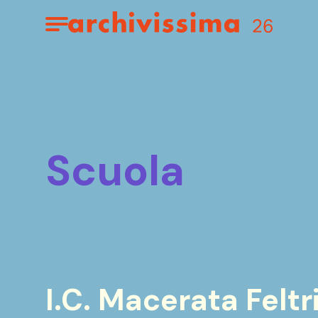
Home page
Apri il menu
scuola
I.C. Macerata Feltr