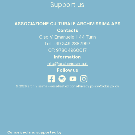
Support us
ASSOCIAZIONE CULTURALE ARCHIVISSIMA APS
Contacts
C.so V. Emanuele II 44 Turin
Tel. +39 349 2887997
CF: 97804960017
Information
info@archivissima.it
Follow us
youtube
facebook
instagram
spotify
© 2026 archivissima •
Press
•
Past editions
•
Privacy policy
•
Cookie policy
Conceived and supported by