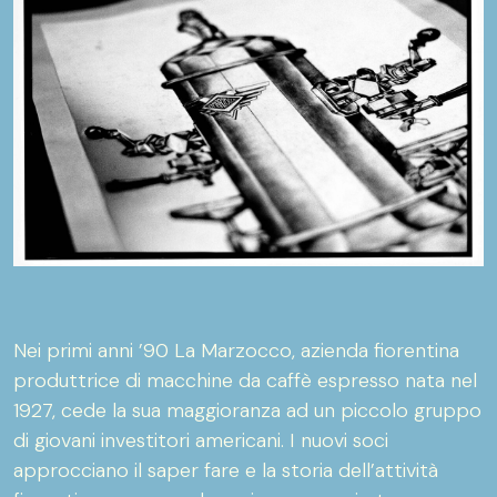
Nei primi anni ’90 La Marzocco, azienda fiorentina
produttrice di macchine da caffè espresso nata nel
1927, cede la sua maggioranza ad un piccolo gruppo
di giovani investitori americani. I nuovi soci
approcciano il saper fare e la storia dell’attività