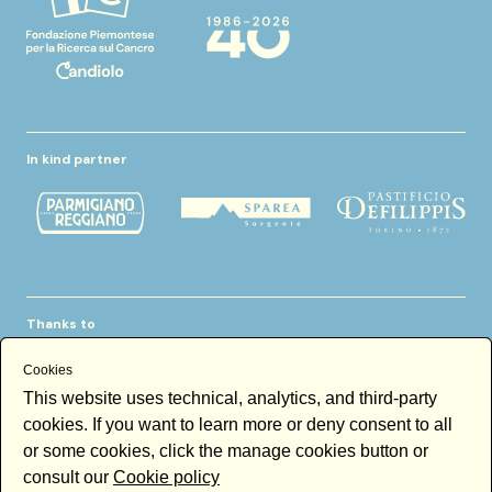
In kind partner
Thanks to
Cookies
This website uses technical, analytics, and third-party
cookies. If you want to learn more or deny consent to all
or some cookies, click the manage cookies button or
consult our
Cookie policy
Newsletter