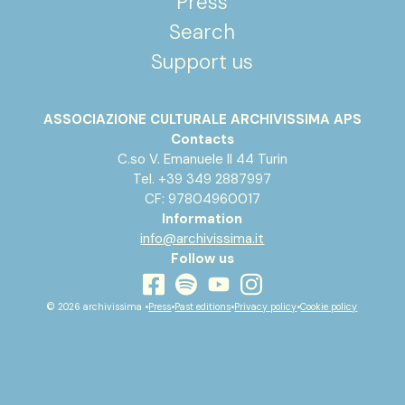
Press
Search
Support us
ASSOCIAZIONE CULTURALE ARCHIVISSIMA APS
Contacts
C.so V. Emanuele II 44 Turin
Tel. +39 349 2887997
CF: 97804960017
Information
info@archivissima.it
Follow us
youtube
facebook
instagram
spotify
© 2026 archivissima •
Press
•
Past editions
•
Privacy policy
•
Cookie policy