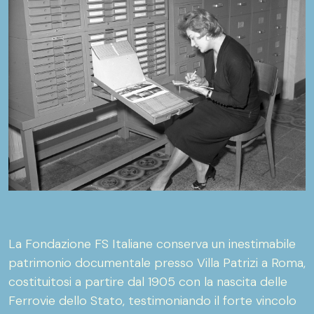
La Fondazione FS Italiane conserva un inestimabile
patrimonio documentale presso Villa Patrizi a Roma,
costituitosi a partire dal 1905 con la nascita delle
Ferrovie dello Stato, testimoniando il forte vincolo