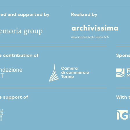
ed and supported by
Realized by
e contribution of
Spons
e support of
With 