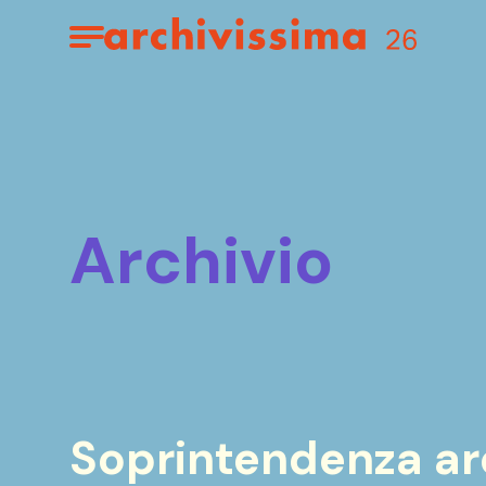
Home page
Apri il menu
archivio
Soprintendenza arch