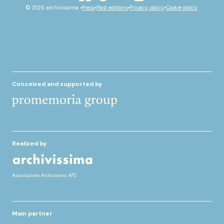
youtube
facebook
instagram
spotify
© 2026 archivissima •
Press
•
Past editions
•
Privacy policy
•
Cookie policy
Conceived and supported by
Realized by
Main partner