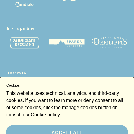
In kind partner
Thanks to
Cookies
This website uses technical, analytics, and third-party
cookies. If you want to learn more or deny consent to all
or some cookies, click the manage cookies button or
consult our
Cookie policy
Newsletter
Email
ACCEPT ALL