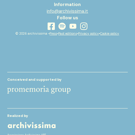
Information
info@archivissima.it
Follow us
youtube
facebook
instagram
spotify
© 2026 archivissima •
Press
•
Past editions
•
Privacy policy
•
Cookie policy
Conceived and supported by
Realized by