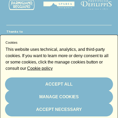
Thanks to
Cookies
This website uses technical, analytics, and third-party
cookies. If you want to learn more or deny consent to all
or some cookies, click the manage cookies button or
consult our
Cookie policy
Newsletter
Email
ACCEPT ALL
By subscribing to the newsletter you accept our
Newsletter policy
Subscribe
MANAGE COOKIES
ACCEPT NECESSARY