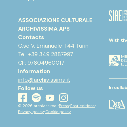
ASSOCIAZIONE CULTURALE
ARCHIVISSIMA APS
Contacts
With th
C.so V. Emanuele II 44 Turin
Tel. +39 349 2887997
CF: 97804960017
Information
info@archivissima.it
Follow us
In colla
youtube
instagram
spotify
facebook
© 2026 archivissima •
Press
•
Past editions
•
Privacy policy
•
Cookie policy