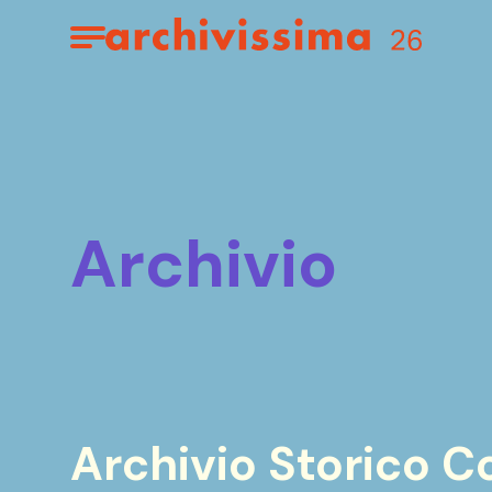
Home page
Apri il menu
archivio
Archivio Storico C