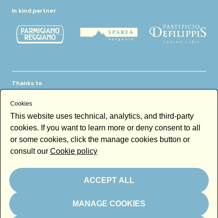
In kind partner
Thanks to
Cookies
This website uses technical, analytics, and third-party
cookies. If you want to learn more or deny consent to all
or some cookies, click the manage cookies button or
consult our
Cookie policy
Newsletter
Email
ACCEPT ALL
By subscribing to the newsletter you accept our
Newsletter policy
MANAGE COOKIES
Subscribe