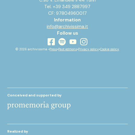
Tel. +39 349 2887997
CF: 97804960017
Information
info@archivissima.it
Follow us
youtube
facebook
instagram
spotify
© 2026 archivissima •
Press
•
Past editions
•
Privacy policy
•
Cookie policy
Conceived and supported by
Realized by