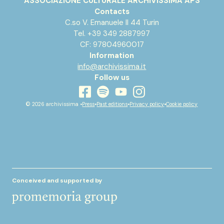
ASSOCIAZIONE CULTURALE ARCHIVISSIMA APS
Contacts
C.so V. Emanuele II 44 Turin
Tel. +39 349 2887997
CF: 97804960017
Information
info@archivissima.it
Follow us
youtube
facebook
instagram
spotify
© 2026 archivissima •
Press
•
Past editions
•
Privacy policy
•
Cookie policy
Conceived and supported by