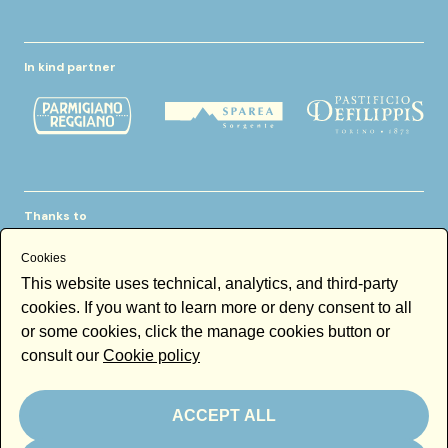
In kind partner
Thanks to
Cookies
This website uses technical, analytics, and third-party
cookies. If you want to learn more or deny consent to all
or some cookies, click the manage cookies button or
consult our
Cookie policy
Newsletter
Email
ACCEPT ALL
By subscribing to the newsletter you accept our
Newsletter policy