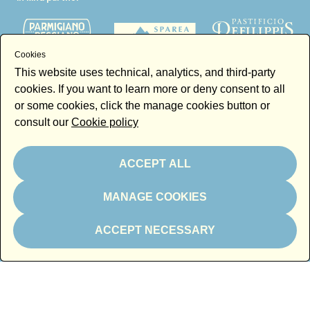
Cookies
This website uses technical, analytics, and third-party
cookies. If you want to learn more or deny consent to all
Thanks to
or some cookies, click the manage cookies button or
consult our
Cookie policy
ACCEPT ALL
MANAGE COOKIES
Newsletter
Email
ACCEPT NECESSARY
By subscribing to the newsletter you accept our
Newsletter policy
Subscribe