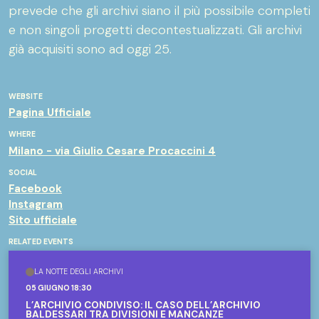
prevede che gli archivi siano il più possibile completi
e non singoli progetti decontestualizzati. Gli archivi
già acquisiti sono ad oggi 25.
WEBSITE
Pagina Ufficiale
WHERE
Milano - via Giulio Cesare Procaccini 4
SOCIAL
Facebook
Instagram
Sito ufficiale
RELATED EVENTS
LA NOTTE DEGLI ARCHIVI
05 GIUGNO 18:30
L’ARCHIVIO CONDIVISO: IL CASO DELL’ARCHIVIO
BALDESSARI TRA DIVISIONI E MANCANZE