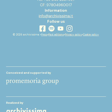
CF: 97804960017
Information
info@archivissima.it
Follow us
youtube
facebook
instagram
spotify
© 2026 archivissima •
Press
•
Past editions
•
Privacy policy
•
Cookie policy
Conceived and supported by
Realized by