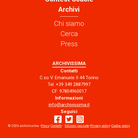
Archivi
Chi siamo
Cerca
Press
ARCHIVISSIMA
Contatti
C.so V. Emanuele II 44 Torino
Tel. +39 349 2887997
CF: 97804960017
Informazioni
info@archivissima.it
Seguici
© 2026 archivissima •
Press
•
Contatti
facebook
•
Edizioni passate
twitter
instagram
•
Privacy policy
•
Cookie policy