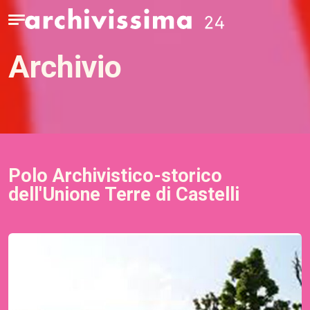
Home page
Apri il menu
archivio
Polo Archivistico-storico
dell'Unione Terre di Castelli