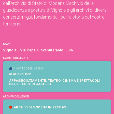
dall'Archivio di Stato di Modena l'Archivio della
giusdicenza e pretura di Vignola e gli archivi di diversi
consorzi irrigui, fondamentali per la storia del nostro
territorio.
DOVE
Vignola - Via Papa Giovanni Paolo II, 96
EVENTI COLLEGATI
LA NOTTE DEGLI ARCHIVI
07 GIUGNO 20:30
APPASSIONATAMENTE: TEATRO, CINEMA E SPETTACOLI
NELLE TERRE DI CASTELLI
ARCHIVI COLLEGATI
ARCHIVI DI MODENA IN RETE #3