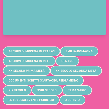
Archivi di Modena in Rete #3
ARCHIVI DI MODENA IN RETE #3
EMILIA-ROMAGNA
ARCHIVI DI MODENA IN RETE
CENTRO
XX SECOLO PRIMA METÀ
XX SECOLO SECONDA METÀ
DOCUMENTI SCRITTI (CARTACEO, PERGAMENA)
XIX SECOLO
XVIII SECOLO
TEMA VARIO
ENTE LOCALE / ENTE PUBBLICO
ARCHIVIO