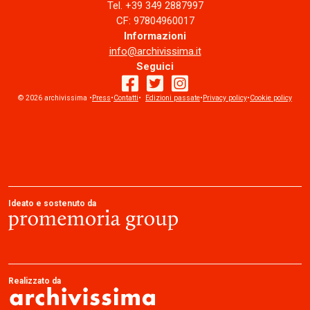
Tel. +39 349 2887997
CF: 97804960017
Informazioni
info@archivissima.it
Seguici
© 2026 archivissima •
Press
•
Contatti
facebook
•
Edizioni passate
twitter
instagram
•
Privacy policy
•
Cookie policy
Ideato e sostenuto da
Realizzato da