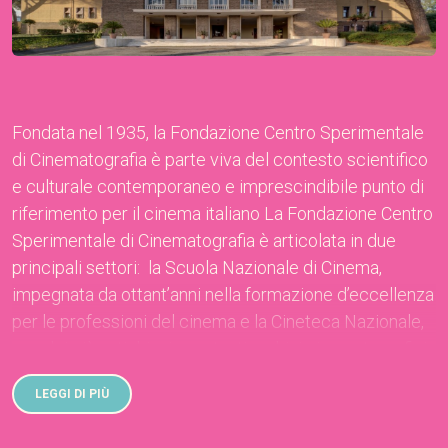
Fondata nel 1935, la Fondazione Centro Sperimentale
di Cinematografia è parte viva del contesto scientifico
e culturale contemporaneo e imprescindibile punto di
riferimento per il cinema italiano La Fondazione Centro
Sperimentale di Cinematografia è articolata in due
principali settori: la Scuola Nazionale di Cinema,
impegnata da ottant’anni nella formazione d’eccellenza
per le professioni del cinema e la Cineteca Nazionale,
uno dei più antichi e importanti archivi cinematografici
del mondo. É completata da altri poli di attività culturali
LEGGI DI PIÙ
come la Biblioteca Luigi Chiarini e il settore editoriale.
La Scuola Nazionale di Cinema organizza corsi di alta