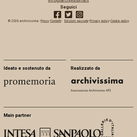
info@archivissima.it
Seguici
© 2026 archivissima •
Press
•
Contatti
facebook
•
Edizioni passate
twitter
instagram
•
Privacy policy
•
Cookie policy
Ideato e sostenuto da
Realizzato da
Main partner