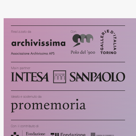
Realizzato da
Con
Main partner
Ideato e sostenuto da
Con il contributo di