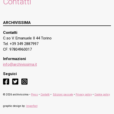
Contatti
ARCHIVISSIMA
Contatti
C.so V. Emanuele II 44 Torino
Tel. +39 349 2887997
CF: 97804960017
Informazioni
info@archivissima.it
Seguici
facebook
twitter
instagram
© 2026 archivissima •
Press
•
Contatti
•
Edizioni passate
•
Privacy policy
•
Cookie policy
graphic design by:
Imperfect