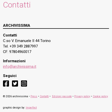
Contatti
ARCHIVISSIMA
Contatti
C.so V. Emanuele II 44 Torino
Tel. +39 349 2887997
CF: 97804960017
Informazioni
info@archivissima.it
Seguici
facebook
twitter
instagram
© 2026 archivissima •
Press
•
Contatti
•
Edizioni passate
•
Privacy policy
•
Cookie policy
graphic design by:
Imperfect