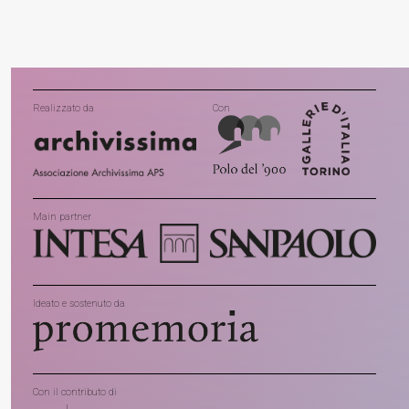
Realizzato da
Con
Main partner
Ideato e sostenuto da
Con il contributo di