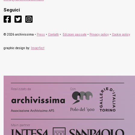
Seguici
facebook
twitter
instagram
© 2026 archivissima •
Press
•
Contatti
•
Edizioni passate
•
Privacy policy
•
Cookie policy
graphic design by:
Imperfect
Realizzato da
Con
Main partner