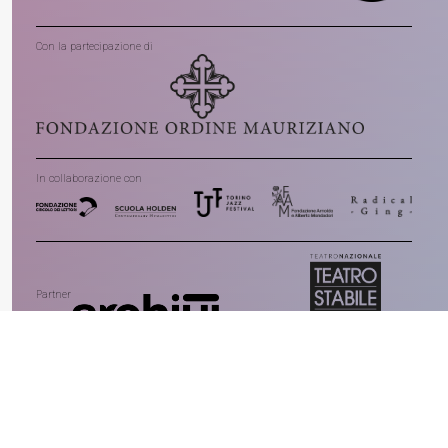
Con la partecipazione di
In collaborazione con
Partner
Main Media partner