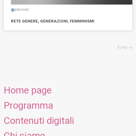
ARCHIVIO
RETE GENERE, GENERAZIONI, FEMMINISMI
1 / 1
Prece
suc
Home page
Programma
Contenuti digitali
Chi siamo