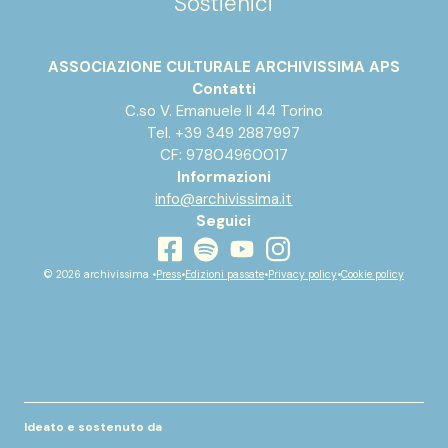
Sostienici
ASSOCIAZIONE CULTURALE ARCHIVISSIMA APS
Contatti
C.so V. Emanuele II 44 Torino
Tel. +39 349 2887997
CF: 97804960017
Informazioni
info@archivissima.it
Seguici
youtube
facebook
instagram
spotify
© 2026 archivissima •
Press
•
Edizioni passate
•
Privacy policy
•
Cookie policy
Ideato e sostenuto da