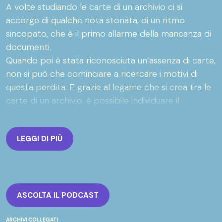
A volte studiando le carte di un archivio ci si
accorge di qualche nota stonata, di un ritmo
sincopato, che è il primo allarme della mancanza di
documenti.
Quando poi è stata riconosciuta un’assenza di carte,
non si può che cominciare a ricercare i motivi di
questa perdita. E grazie al legame che si crea tra le
carte di un archivio, è possibile individuare il
momento e le cause precise che hanno segnato la
vita dei documenti.
LEGGI DI PIÙ
Potrebbe esserci dietro la volontà precisa di far
dimenticare un evento, una damnatio memoriae che
ha investito gli archivi in tempi antichissimi; o la
mano di un archivista del passato particolarmente
zelante in materia di scarti. Oppure un incidente di
ASCOLTA IL PODCAST
percorso, una dimenticanza o una fatalità che è
stata ingigantita e non si sa più bene quanto
ARCHIVI COLLEGATI