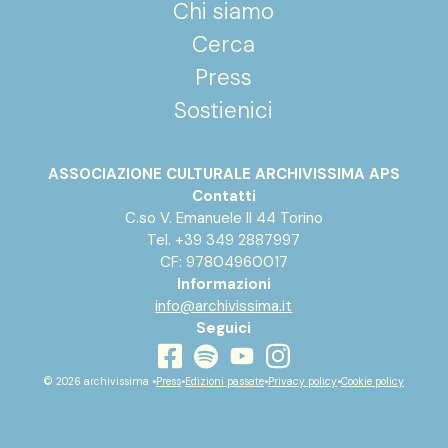
Chi siamo
Cerca
Press
Sostienici
ASSOCIAZIONE CULTURALE ARCHIVISSIMA APS
Contatti
C.so V. Emanuele II 44 Torino
Tel. +39 349 2887997
CF: 97804960017
Informazioni
info@archivissima.it
Seguici
youtube
facebook
instagram
spotify
© 2026 archivissima •
Press
•
Edizioni passate
•
Privacy policy
•
Cookie policy