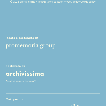
youtube
facebook
instagram
spotify
© 2026 archivissima •
Press
•
Edizioni passate
•
Privacy policy
•
Cookie policy
Ideato e sostenuto da
Realizzato da
Main partner