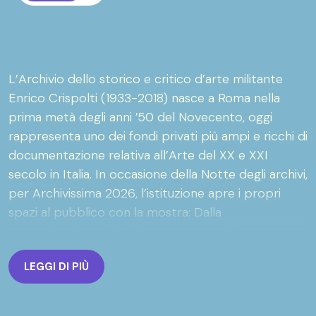
L’Archivio dello storico e critico d’arte militante
Enrico Crispolti (1933-2018) nasce a Roma nella
prima metà degli anni ’50 del Novecento, oggi
rappresenta uno dei fondi privati più ampi e ricchi di
documentazione relativa all’Arte del XX e XXI
secolo in Italia. In occasione della Notte degli archivi,
per Archivissima 2026, l’istituzione apre i propri
spazi al pubblico con la mostra: Dalla
partecipazione all’ambiente come sociale
attraverso i documenti dell’Archivio Enrico Crispolti,
LEGGI DI PIÙ
introdotta da Anna Mazzanti. La mostra vuole
evidenziare, per l’attualità dei temi trattati e il nesso
funzionale che li unisce, due modi di fare arte nello