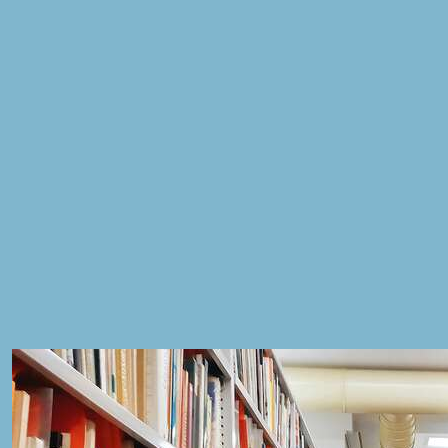
sull’arte nello spazio urbano: da Volterra ’73 alla
Biennale di Venezia del ’76; da Campo del Sole
(1985-1986-1989) al Concorso di idee per Piazza
Augusto Imperatore (2001), passando per
Operazione Arcevia comunità esistenziale (1972,
1975), la Casa del Popolo di Ponticelli (1975) e il
Processo partecipato della Cooperativa Alzaia
(1977-1978). In ciascuna di queste manifestazioni
artistiche, si conferma come il centro
dell’attenzione critica abbia sempre riguardato la
crisi della città, la perdita di dimensione umana e le
contraddizioni della metropoli. Come un arcipelago
composto da isole dall’identità diversa ma dalla
morfologia affine, ogni manifestazione crispoltiana
sembra rievocare il retroterra calviniano delle Città
Invisibili, incarnando quella volontà di ricerca e
capacità di “immaginare” la città in maniera diversa,