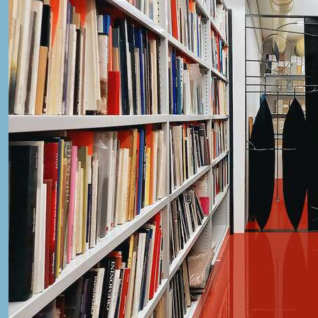
conciliando il fenomenico con il permanente,
l’effimero con l’essenziale. In questo senso, in
occasione di Archivissima 2026, l’Archivio intende
presentarsi come soggetto agente, intenzionato a
dialogare a più livelli con la società, il territorio e le
amministrazioni. L’esposizione di documenti sarà
accompagnata da contenuti multimediali che
aiuteranno il pubblico alla comprensione dei temi
trattati e produrranno spunti utili al dibattito.
Linik per
prenotazioni:
https://www.eventbrite.it/e/19883904
aff=oddtdtcreator
PERSONE
Anna Mazzanti - Politecnico di Milano