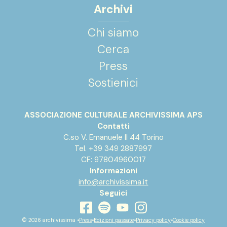
Archivi
Chi siamo
Cerca
Press
Sostienici
ASSOCIAZIONE CULTURALE ARCHIVISSIMA APS
Contatti
C.so V. Emanuele II 44 Torino
Tel. +39 349 2887997
CF: 97804960017
Informazioni
info@archivissima.it
Seguici
youtube
facebook
instagram
spotify
© 2026 archivissima •
Press
•
Edizioni passate
•
Privacy policy
•
Cookie policy