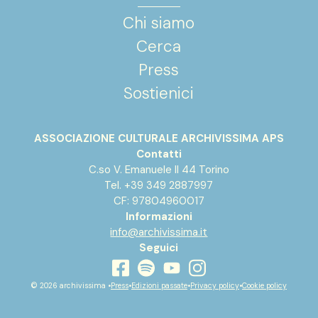
Chi siamo
Cerca
Press
Sostienici
ASSOCIAZIONE CULTURALE ARCHIVISSIMA APS
Contatti
C.so V. Emanuele II 44 Torino
Tel. +39 349 2887997
CF: 97804960017
Informazioni
info@archivissima.it
Seguici
youtube
facebook
instagram
spotify
© 2026 archivissima •
Press
•
Edizioni passate
•
Privacy policy
•
Cookie policy