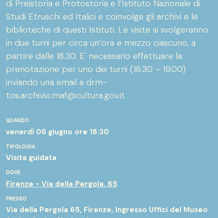
di Preistoria e Protostoria e l’Istituto Nazionale di
profezie. Un’operazione culturale e politica, che usò
Studi Etruschi ed Italici e coinvolge gli archivi e le
il falso come strumento per legittimare identità e
biblioteche di questi Istituti. Le visite si svolgeranno
memoria nel contesto di scontro politico e
in due turni per circa un’ora e mezzo ciascuno, a
culturale tra Granducato di Toscana e Stato
partire dalle 18.30. E' necessario effettuare la
Pontificio nei turbolenti decenni dalla Guerra dei 30
prenotazione per uno dei turni (18.30 – 19.00)
anni. Un caso di rilevanza internazionale che segnò
inviando una email a drm-
profondamente l’approccio, lo studio e l’interesse
tos.archivio.maf@cultura.gov.it
all’etruscologia nei secoli successivi e che ancora
oggi interroga il nostro rapporto con l’eredità
QUANDO
storica e con la verità. Dopo una breve visita
venerdì 06 giugno
ore 18:30
guidata alla biblioteca, i partecipanti potranno
TIPOLOGIA
assistere a un intervento dedicato alla storia
Visita guidata
dell’opera e del suo autore. Per l’occasione sarà
DOVE
esposto il raro esemplare originale a stampa del
Firenze - Via della Pergola, 65
1637, parte della collezione dell’Istituto Nazionale di
PRESSO
Studi Etruschi ed Italici.
Via della Pergola 65, Firenze, Ingresso Uffici del Museo