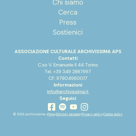
Chi siamo
Cerca
Press
Sostienici
ASSOCIAZIONE CULTURALE ARCHIVISSIMA APS
Contatti
C.so V. Emanuele II 44 Torino
Tel. +39 349 2887997
CF: 97804960017
Informazioni
info@archivissima.it
Seguici
youtube
facebook
instagram
spotify
© 2026 archivissima •
Press
•
Edizioni passate
•
Privacy policy
•
Cookie policy