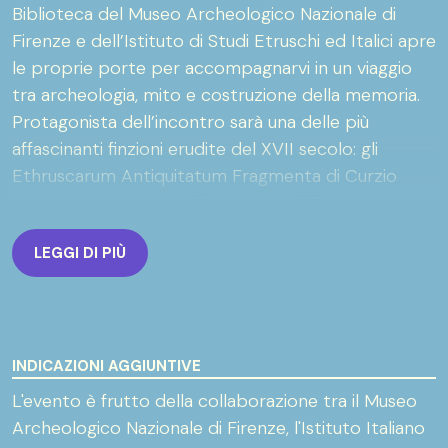
Biblioteca del Museo Archeologico Nazionale di
Firenze e dell’Istituto di Studi Etruschi ed Italici apre
le proprie porte per accompagnarvi in un viaggio
tra archeologia, mito e costruzione della memoria.
Protagonista dell’incontro sarà una delle più
affascinanti finzioni erudite del XVII secolo: gli
Ethruscarum Antiquitatum Fragmenta di Curzio
Inghirami, pubblicati a Firenze nel 1637. L’opera
racconta la scoperta degli "scarith", antiche capsule
LEGGI DI PIÙ
sepolte nelle campagne di Scornello, custodi di
oracoli e testi profetici attribuiti ad un augure
etrusco, Prospero di Fiesole. Enigmatico emissario
di un passato che scrive il proprio futuro,
annunciando eventi, trasformazioni e cieli
INDICAZIONI AGGIUNTIVE
attraversati da misteriose stelle, legato ad un
L'evento è frutto della collaborazione tra il Museo
presente – quello di Inghirami e del suo tempo –
Archeologico Nazionale di Firenze, l'Istituto Italiano
che si propone come compimento di quelle