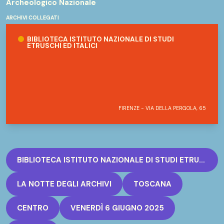
Archeologico Nazionale
PERSONE
ARCHIVI COLLEGATI
Biblioteca Istituto Nazionale di Studi Etruschi ed Italici
no
BIBLIOTECA ISTITUTO NAZIONALE DI STUDI
ETRUSCHI ED ITALICI
FIRENZE - VIA DELLA PERGOLA, 65
BIBLIOTECA ISTITUTO NAZIONALE DI STUDI ETRUSCHI ED ITALICI
LA NOTTE DEGLI ARCHIVI
TOSCANA
CENTRO
VENERDÌ 6 GIUGNO 2025