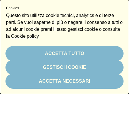
Cookies
Questo sito utilizza cookie tecnici, analytics e di terze
parti. Se vuoi saperne di più o negare il consenso a tutti o
Partner tecnici
ad alcuni cookie premi il tasto gestisci cookie o consulta
la
Cookie policy
ACCETTA TUTTO
GESTISCI I COOKIE
Magazine partner
ACCETTA NECESSARI
Media partner