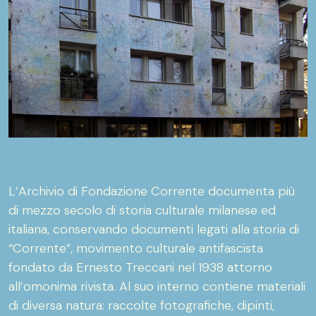
L’Archivio di Fondazione Corrente documenta più
di mezzo secolo di storia culturale milanese ed
italiana, conservando documenti legati alla storia di
“Corrente”, movimento culturale antifascista
fondato da Ernesto Treccani nel 1938 attorno
all’omonima rivista. Al suo interno contiene materiali
di diversa natura: raccolte fotografiche, dipinti,