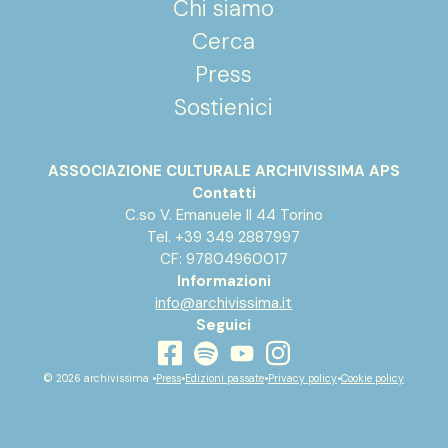
Chi siamo
Cerca
Press
Sostienici
ASSOCIAZIONE CULTURALE ARCHIVISSIMA APS
Contatti
C.so V. Emanuele II 44 Torino
Tel. +39 349 2887997
CF: 97804960017
Informazioni
info@archivissima.it
Seguici
youtube
facebook
instagram
spotify
© 2026 archivissima •
Press
•
Edizioni passate
•
Privacy policy
•
Cookie policy