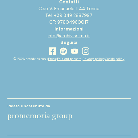
Contatti
C.so V. Emanuele II 44 Torino
Tel. +39 349 2887997
CF: 97804960017
Informazioni
info@archivissima.it
Seguici
youtube
facebook
instagram
spotify
© 2026 archivissima •
Press
•
Edizioni passate
•
Privacy policy
•
Cookie policy
Ideato e sostenuto da