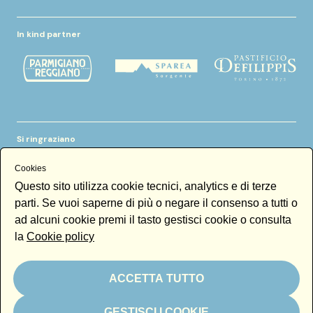
In kind partner
Si ringraziano
Cookies
Questo sito utilizza cookie tecnici, analytics e di terze
parti. Se vuoi saperne di più o negare il consenso a tutti o
ad alcuni cookie premi il tasto gestisci cookie o consulta
la
Cookie policy
Newsletter
Email
ACCETTA TUTTO
Iscrivendoti alla newsletter accetti la nostra
Newsletter policy
GESTISCI I COOKIE
Iscriviti