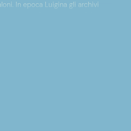
ni. In epoca Luigina gli archivi
ri sempre però sotto supervisione
o Francesco Fereoli di riordinare e
 e tuttavia una volta deceduto per
 proseguirne l’opera. Nel frattempo
ti nei moti rivoluzionari del 1831.
Giuseppe Ubaldi che tuttavia morì
uto lasciando ancora una volta il
 pubblico venne trasferito nella
i dopo il Comune provvide ad
andoli di mobili e scale nuovi. Con la
ominciò una vera e propria
vio grazie al concorso indetto da