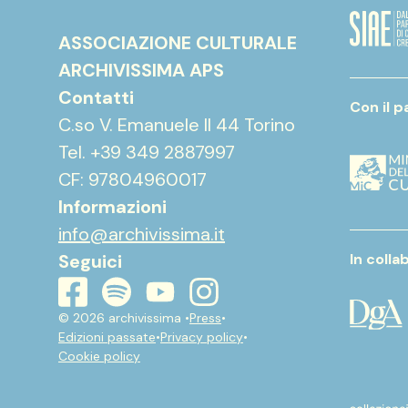
ASSOCIAZIONE CULTURALE
ARCHIVISSIMA APS
Contatti
Con il p
C.so V. Emanuele II 44 Torino
Tel. +39 349 2887997
CF: 97804960017
Informazioni
info@archivissima.it
Seguici
In coll
youtube
instagram
spotify
facebook
© 2026 archivissima •
Press
•
Edizioni passate
•
Privacy policy
•
Cookie policy