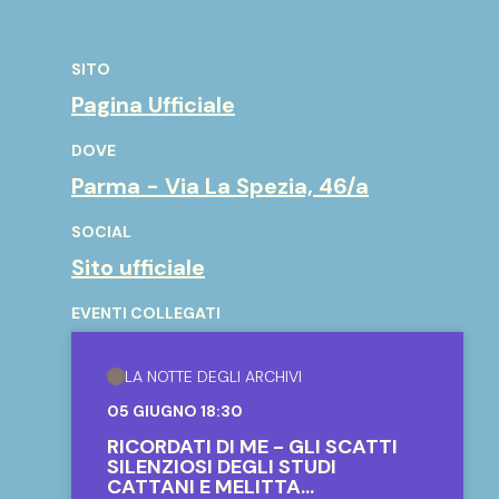
SITO
Pagina Ufficiale
DOVE
Parma - Via La Spezia, 46/a
SOCIAL
Sito ufficiale
EVENTI COLLEGATI
LA NOTTE DEGLI ARCHIVI
05 GIUGNO 18:30
RICORDATI DI ME - GLI SCATTI
SILENZIOSI DEGLI STUDI
CATTANI E MELITTA