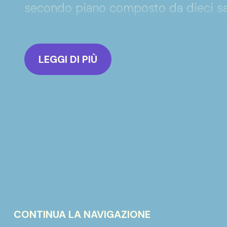
secondo piano composto da dieci salo
comunali vennero affidati ai segreta
dei Podestà; inizialmente incaricaron
LEGGI DI PIÙ
organizzare i documenti dell’archivio
diversi anni nessuno si preoccupò di
molti altri documenti andarono distrut
Proseguì nel lavoro di archiviazione 
pochissimi anni dopo l’incarico otten
lavoro incompiuto. Nel 1875 l’archivio
sede dell’archivio notarile, due ann
adattare alcuni locali all'archivio dot
nuova sede il segretario Scarabelli c
CONTINUA LA NAVIGAZIONE
catalogazione dei documenti di archi