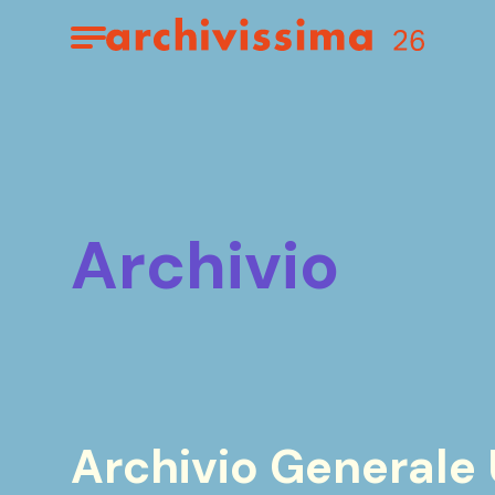
Home page
Apri il menu
archivio
Archivio Generale U