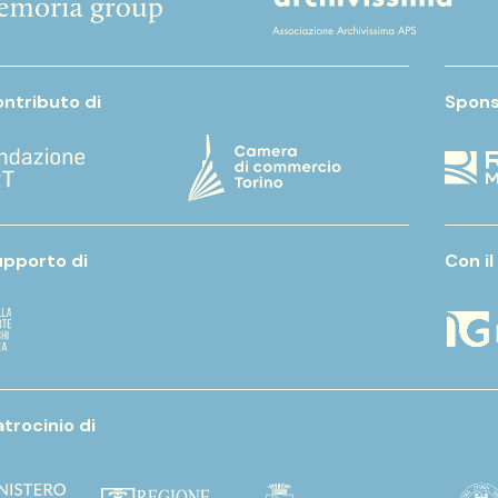
ontributo di
Spons
upporto di
Con il
atrocinio di