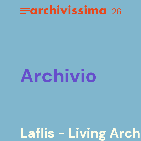
Home page
Apri il menu
archivio
Laflis - Living Arc