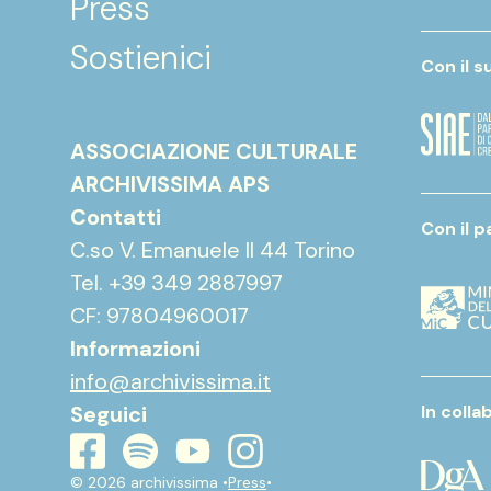
Press
Sostienici
Con il s
ASSOCIAZIONE CULTURALE
ARCHIVISSIMA APS
Contatti
Con il p
C.so V. Emanuele II 44 Torino
Tel. +39 349 2887997
CF: 97804960017
Informazioni
info@archivissima.it
Seguici
In coll
youtube
instagram
spotify
facebook
© 2026 archivissima •
Press
•