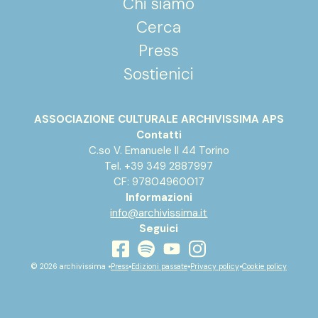
Chi siamo
Cerca
Press
Sostienici
ASSOCIAZIONE CULTURALE ARCHIVISSIMA APS
Contatti
C.so V. Emanuele II 44 Torino
Tel. +39 349 2887997
CF: 97804960017
Informazioni
info@archivissima.it
Seguici
youtube
facebook
instagram
spotify
© 2026 archivissima •
Press
•
Edizioni passate
•
Privacy policy
•
Cookie policy