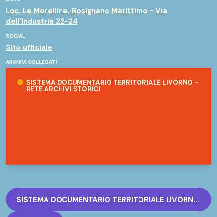
Loc. Le Morelline, Rosignano Marittimo - Via
dell'Industria 22-24
SOCIAL
Sito ufficiale
ARCHIVI COLLEGATI
Sistema documentario territoriale Livorno - Rete Archivi storici
SISTEMA DOCUMENTARIO TERRITORIALE LIVORNO -
RETE ARCHIVI STORICI
SISTEMA DOCUMENTARIO TERRITORIALE LIVORNO - RETE ARCHIVI STORICI