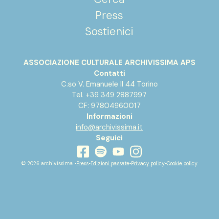
Press
Sostienici
ASSOCIAZIONE CULTURALE ARCHIVISSIMA APS
Contatti
C.so V. Emanuele II 44 Torino
Tel. +39 349 2887997
CF: 97804960017
Informazioni
info@archivissima.it
Seguici
youtube
facebook
instagram
spotify
© 2026 archivissima •
Press
•
Edizioni passate
•
Privacy policy
•
Cookie policy