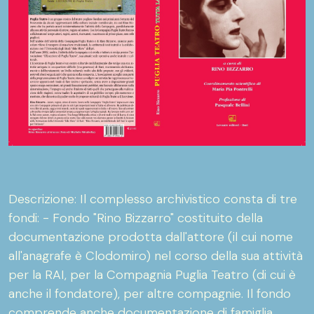
Descrizione: Il complesso archivistico consta di tre
fondi: - Fondo "Rino Bizzarro" costituito della
documentazione prodotta dall'attore (il cui nome
all'anagrafe è Clodomiro) nel corso della sua attività
per la RAI, per la Compagnia Puglia Teatro (di cui è
anche il fondatore), per altre compagnie. Il fondo
comprende anche documentazione di famiglia