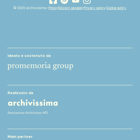
youtube
facebook
instagram
spotify
© 2026 archivissima •
Press
•
Edizioni passate
•
Privacy policy
•
Cookie policy
Ideato e sostenuto da
Realizzato da
Main partner