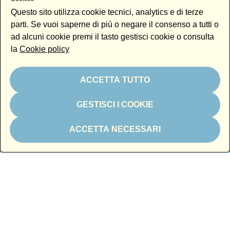
Questo sito utilizza cookie tecnici, analytics e di terze
Media partner
parti. Se vuoi saperne di più o negare il consenso a tutti o
ad alcuni cookie premi il tasto gestisci cookie o consulta
la
Cookie policy
Charity partner
ACCETTA TUTTO
GESTISCI I COOKIE
ACCETTA NECESSARI
In kind partner