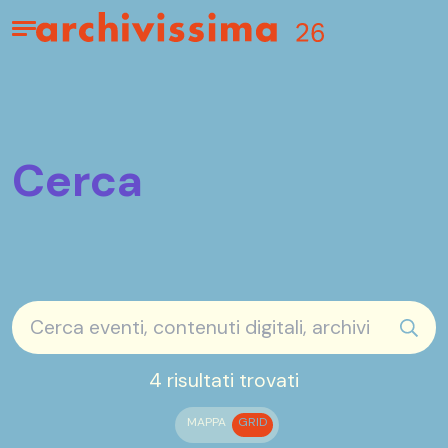
Home page
Apri il menu
Cerca
sear
4 risultati trovati
MAPPA
GRID