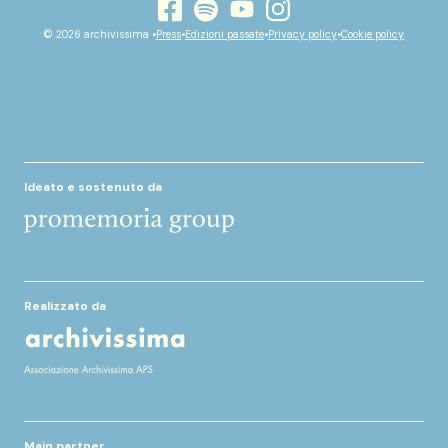
youtube
facebook
instagram
spotify
© 2026 archivissima •
Press
•
Edizioni passate
•
Privacy policy
•
Cookie policy
Ideato e sostenuto da
Realizzato da
Main partner