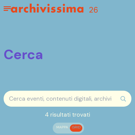
Home page
Apri il menu
Cerca
sear
4 risultati trovati
MAPPA
GRID