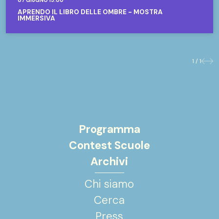
07 GIUGNO 15:00
APRENDO IL LIBRO DELLE OMBRE - MOSTRA
IMMERSIVA
1 / 1
Prece
Suc
Programma
Contest Scuole
Archivi
Chi siamo
Cerca
Press