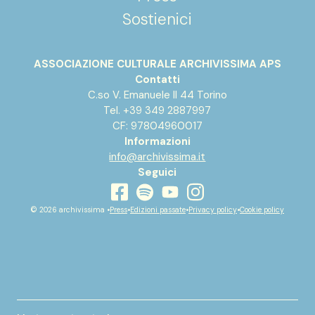
Sostienici
ASSOCIAZIONE CULTURALE ARCHIVISSIMA APS
Contatti
C.so V. Emanuele II 44 Torino
Tel. +39 349 2887997
CF: 97804960017
Informazioni
info@archivissima.it
Seguici
youtube
facebook
instagram
spotify
© 2026 archivissima •
Press
•
Edizioni passate
•
Privacy policy
•
Cookie policy