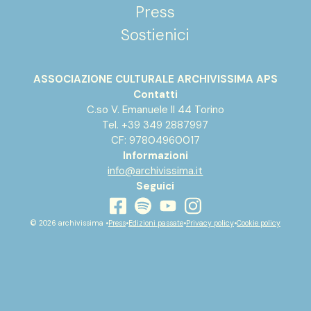
Press
Sostienici
ASSOCIAZIONE CULTURALE ARCHIVISSIMA APS
Contatti
C.so V. Emanuele II 44 Torino
Tel. +39 349 2887997
CF: 97804960017
Informazioni
info@archivissima.it
Seguici
youtube
facebook
instagram
spotify
© 2026 archivissima •
Press
•
Edizioni passate
•
Privacy policy
•
Cookie policy