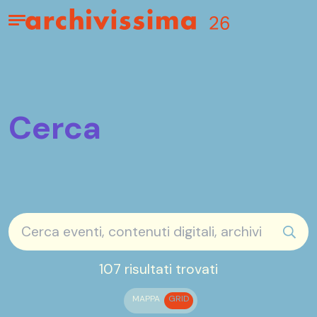
Home page
Apri il menu
Cerca
sear
107 risultati trovati
MAPPA
GRID