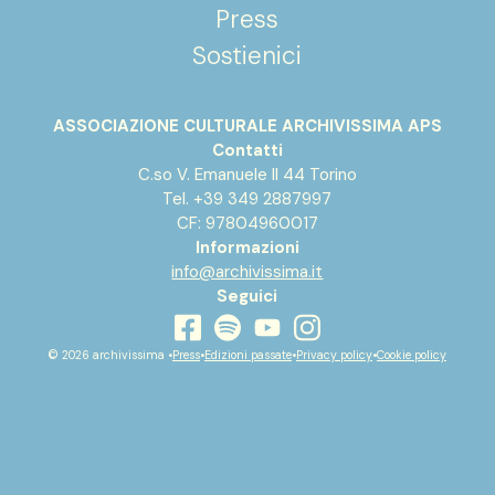
Press
Sostienici
ASSOCIAZIONE CULTURALE ARCHIVISSIMA APS
Contatti
C.so V. Emanuele II 44 Torino
Tel. +39 349 2887997
CF: 97804960017
Informazioni
info@archivissima.it
Seguici
youtube
facebook
instagram
spotify
© 2026 archivissima •
Press
•
Edizioni passate
•
Privacy policy
•
Cookie policy