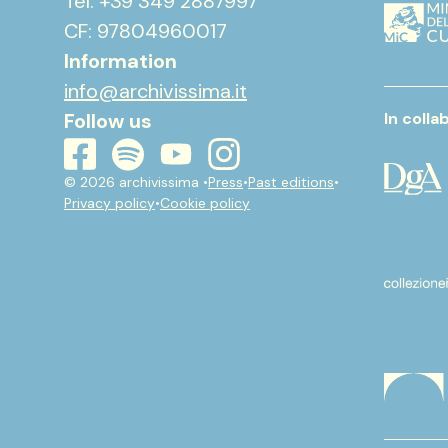
Tel. +39 349 2887997
CF: 97804960017
Information
info@archivissima.it
Follow us
In colla
youtube
instagram
spotify
facebook
© 2026 archivissima •
Press
•
Past editions
•
Privacy policy
•
Cookie policy