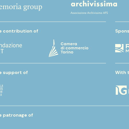
e contribution of
Spons
e support of
With 
e patronage of