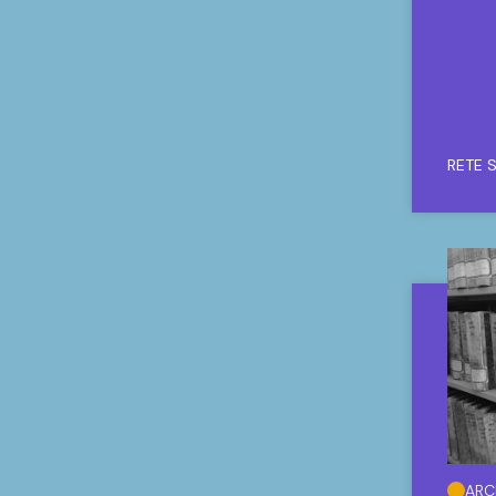
RETE 
ARC