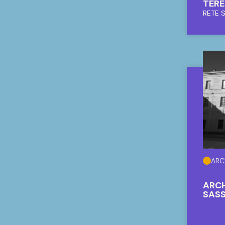
TERE
RETE 
ARC
ARCH
SASS