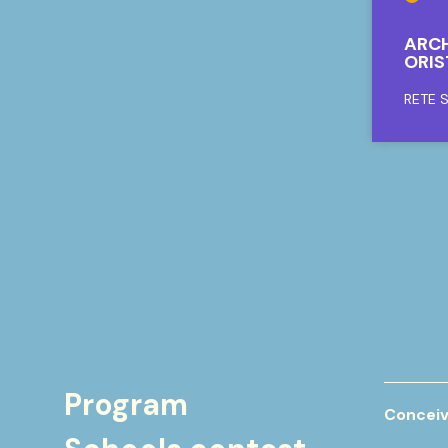
ARCH
ORI
RETE 
Program
Conceiv