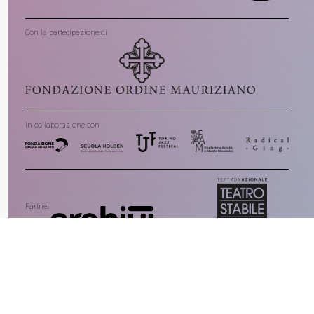
Con la partecipazione di
In collaborazione con
Partner
Main Media partner