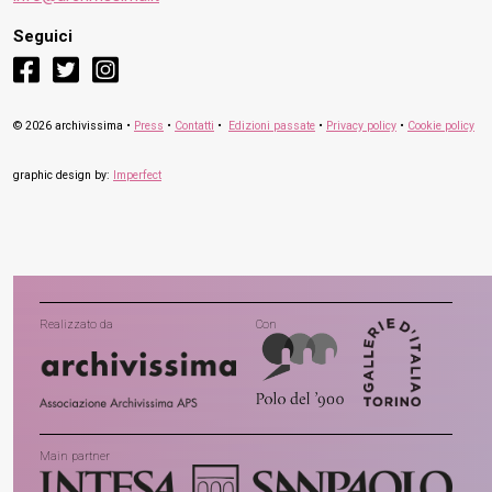
Seguici
facebook
twitter
instagram
© 2026 archivissima •
Press
•
Contatti
•
Edizioni passate
•
Privacy policy
•
Cookie policy
graphic design by:
Imperfect
Realizzato da
Con
Main partner