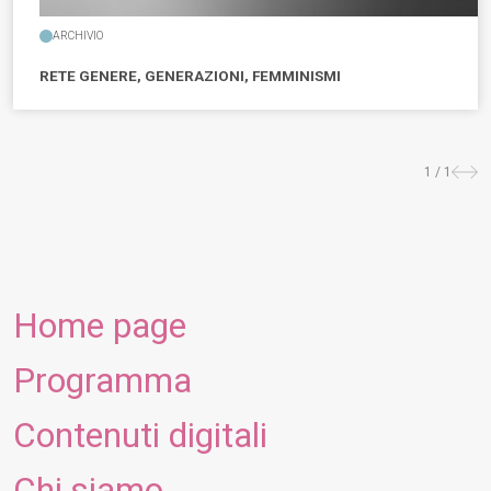
ARCHIVIO
RETE GENERE, GENERAZIONI, FEMMINISMI
1 / 1
Prece
suc
Home page
Programma
Contenuti digitali
Chi siamo